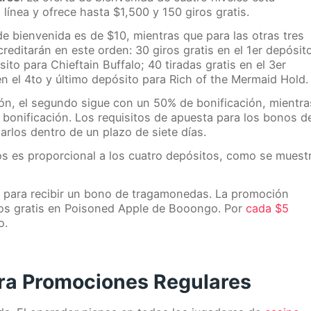
línea y ofrece hasta $1,500 y 150 giros gratis.
de bienvenida es de $10, mientras que para las otras tres
creditarán en este orden: 30 giros gratis en el 1er depósit
ito para Chieftain Buffalo; 40 tiradas gratis en el 3er
n el 4to y último depósito para Rich of the Mermaid Hold.
ión, el segundo sigue con un 50% de bonificación, mientra
 bonificación. Los requisitos de apuesta para los bonos d
arlos dentro de un plazo de siete días.
os es proporcional a los cuatro depósitos, como se muest
e para recibir un bono de tragamonedas. La promoción
ros gratis en Poisoned Apple de Booongo. Por
cada $5
o.
ara Promociones Regulares