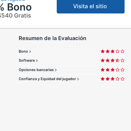
% Bono
Visita el sitio
$540 Gratis
Resumen de la Evaluación
Bono
Software
Opciones bancarias
Confianza y Equidad del jugador