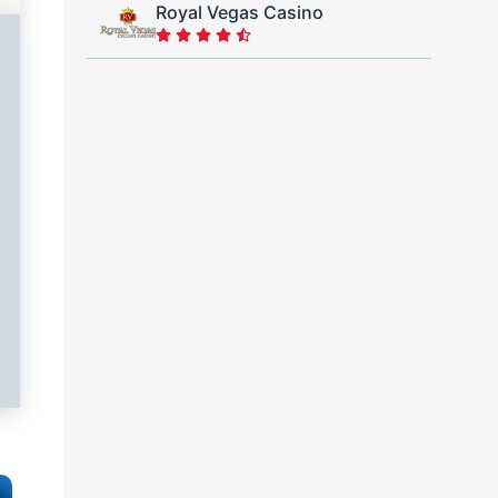
Royal Vegas Casino