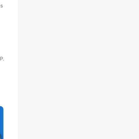
as
P.