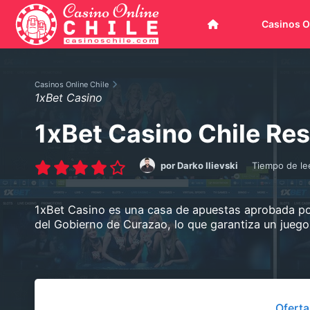
Casinos O
Casinos Online Chile
1xBet Casino
1xBet Casino Chile Re
por Darko Ilievski
Tiempo de le
1xBet Casino es una casa de apuestas aprobada por
del Gobierno de Curazao, lo que garantiza un juego
depósito de 1xBet, los paquetes de bienvenida y l
2026.
Oferta