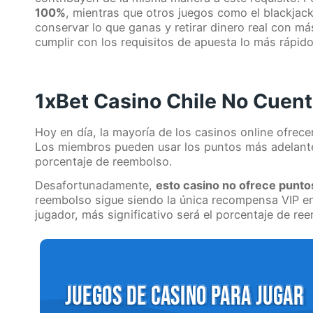
100%
, mientras que otros juegos como el blackjack
conservar lo que ganas y retirar dinero real con 
cumplir con los requisitos de apuesta lo más rápido
1xBet Casino Chile No Cuent
Hoy en día, la mayoría de los casinos online ofrec
Los miembros pueden usar los puntos más adelant
porcentaje de reembolso.
Desafortunadamente,
esto casino no ofrece punto
reembolso sigue siendo la única recompensa VIP en
jugador, más significativo será el porcentaje de re