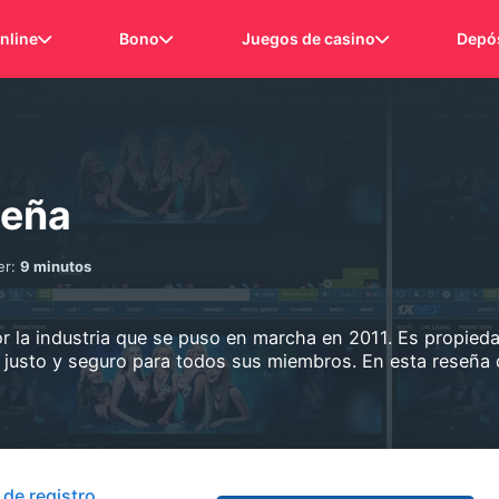
nline
Bono
Juegos de casino
Depós
seña
er:
9 minutos
 la industria que se puso en marcha en 2011. Es propieda
 justo y seguro para todos sus miembros. En esta reseña 
as promociones en curso. También revisaremos la selecció
 de registro