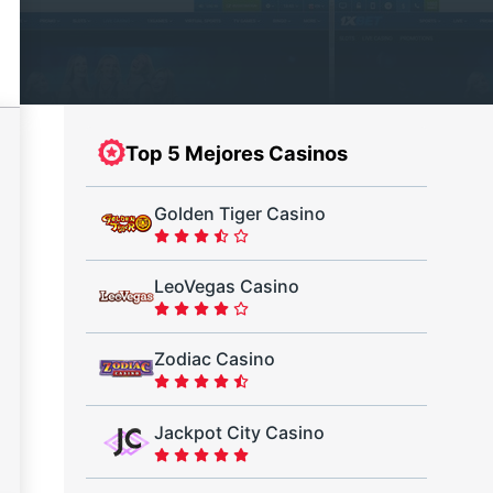
Top 5 Mejores Casinos
Golden Tiger Casino
LeoVegas Casino
Zodiac Casino
Jackpot City Casino