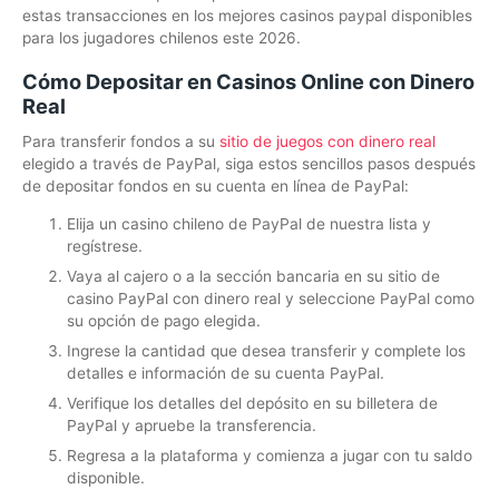
estas transacciones en los mejores casinos paypal disponibles
para los jugadores chilenos este 2026.
Cómo Depositar en Casinos Online con Dinero
Real
Para transferir fondos a su
sitio de juegos con dinero real
elegido a través de PayPal, siga estos sencillos pasos después
de depositar fondos en su cuenta en línea de PayPal:
Elija un casino chileno de PayPal de nuestra lista y
regístrese.
Vaya al cajero o a la sección bancaria en su sitio de
casino PayPal con dinero real y seleccione PayPal como
su opción de pago elegida.
Ingrese la cantidad que desea transferir y complete los
detalles e información de su cuenta PayPal.
Verifique los detalles del depósito en su billetera de
PayPal y apruebe la transferencia.
Regresa a la plataforma y comienza a jugar con tu saldo
disponible.