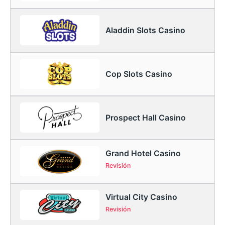
Aladdin Slots Casino
Cop Slots Casino
Prospect Hall Casino
Grand Hotel Casino
Revisión
Virtual City Casino
Revisión