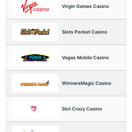
Virgin Games Casino
Slots Pocket Casino
Vegas Mobile Casino
WinnersMagic Casino
Slot Crazy Casino