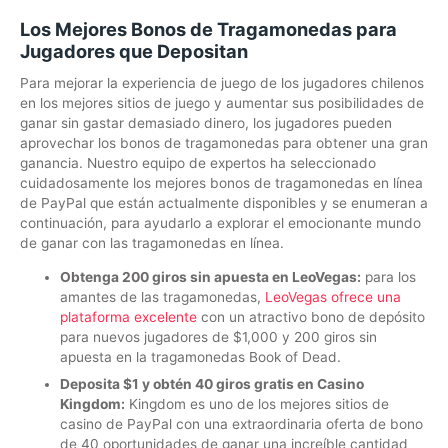
Los Mejores Bonos de Tragamonedas para
Jugadores que Depositan
Para mejorar la experiencia de juego de los jugadores chilenos
en los mejores sitios de juego y aumentar sus posibilidades de
ganar sin gastar demasiado dinero, los jugadores pueden
aprovechar los bonos de tragamonedas para obtener una gran
ganancia. Nuestro equipo de expertos ha seleccionado
cuidadosamente los mejores bonos de tragamonedas en línea
de PayPal que están actualmente disponibles y se enumeran a
continuación, para ayudarlo a explorar el emocionante mundo
de ganar con las tragamonedas en línea.
Obtenga 200 giros sin apuesta en LeoVegas:
para los
amantes de las tragamonedas,
LeoVegas ofrece una
plataforma excelente
con un atractivo bono de depósito
para nuevos jugadores de $1,000 y 200 giros sin
apuesta en la tragamonedas Book of Dead.
Deposita $1 y obtén 40 giros gratis en Casino
Kingdom:
Kingdom es uno de los mejores sitios de
casino de PayPal con una extraordinaria oferta de bono
de 40 oportunidades de ganar una increíble cantidad