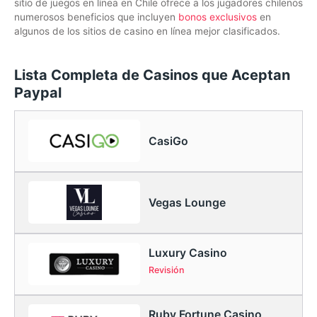
sitio de juegos en línea en Chile ofrece a los jugadores chilenos
numerosos beneficios que incluyen
bonos exclusivos
en
algunos de los sitios de casino en línea mejor clasificados.
Lista Completa de Casinos que Aceptan
Paypal
CasiGo
Vegas Lounge
Luxury Casino
Revisión
Ruby Fortune Casino