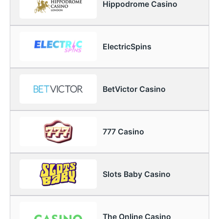
Hippodrome Casino
ElectricSpins
BetVictor Casino
777 Casino
Slots Baby Casino
The Online Casino