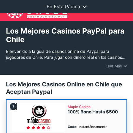
En Esta Página
Los Mejores Casinos PayPal para
Chile
Bienvenido a la guía de casinos online de Paypal para
jugadores de Chile. Para jugar con dinero real en los casinos
en línea, PayPal es uno de los mejores métodos de pago,
Leer Más
debido a su seguridad y conveniencia al depositar y retirar
ganancias. Gracias a su reconocida reputación de
confiabilidad, es la mejor opción para muchos jugadores. En
Los Mejores Casinos Online en Chile que
esta guía, compartiremos todos los detalles que necesitará
Aceptan Paypal
para encontrar los mejores sitios de casino de Paypal para
jugar, así como los bonos de casino más generosos. Entonces
empecemos.
1
Maple Casino
100% Bono Hasta $500
Code:
Instantáneamente