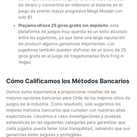
de dinero y convertirte en millonario al instante en el
juego de premio mayor progresivo Mega Moolah con
solo $1.
Playamo ofrece 25 giros gratis sin depósito:
esta
plataforma de juegos muy querida es un éxito absoluto
entre los jugadores, ya que tiene una larga reputación
de producir algunos ganadores importantes. Los
jugadores también pueden disfrutar de un bono de 25
giros gratis en el juego de tragamonedas Elvis Frog in
Vegas.
Cómo Calificamos los Métodos Bancarios
Damos suma importancia a proporcionar reseñas de las
mejores opciones bancarias para Chile de los mejores sitios de
juegos de la industria. Como resultado, solo sugerimos los
mejores métodos bancarios que cumplan con nuestras altas
expectativas. Llevamos a cabo investigaciones y pruebas
exhaustivas en las siguientes categorías para garantizar que
cada jugador pueda tener total tranquilidad, sabiendo que sus
ganancias están seguras y protegidas.