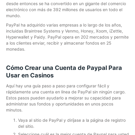
desde entonces se ha convertido en un gigante del comercio
electrónico con más de 392 millones de usuarios en todo el
mundo.
PayPal ha adquirido varias empresas a lo largo de los años,
incluidas Braintree Systems y Venmo, Honey, Xoom, iZettle,
Hyperwallet y Paidy. PayPal opera en 202 mercados y permite
a los clientes enviar, recibir y almacenar fondos en 25
monedas.
Cómo Crear una Cuenta de Paypal Para
Usar en Casinos
Aquí hay una guía paso a paso para configurar fácil y
rápidamente una cuenta en línea de PayPal sin ningún cargo.
Estos pasos pueden ayudarlo a mejorar su capacidad para
administrar sus fondos y oportunidades en unos pocos
minutos.
Vaya al sitio de PayPal y diríjase a la página de registro
del sitio.
Seleccione cuál es la mejor cuenta de Paypal para usted